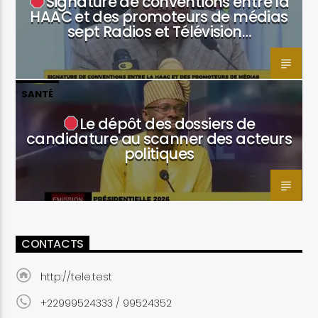
Signature de conventions entre la
HAAC et des promoteurs de médias
sept Radios et Télévision…
SANTÉ
Le dépôt des dossiers de
candidature au scanner des acteurs
politiques
CONTACTS
http://tele.test
+22999524333 / 99524352