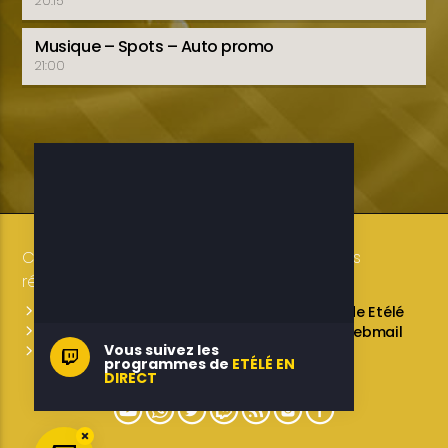
20:15
Musique – Spots – Auto promo
21:00
Copyright 2019-2025 ETELE BENIN Tous droits
réservés / Conception: LUXE CONSULTING
Programmes des émissions
L’équipe de Etélé
Service Commercial
A propos
Webmail
Vous suivez les
Contactez-nous
programmes de
ETÉLÉ EN
DIRECT