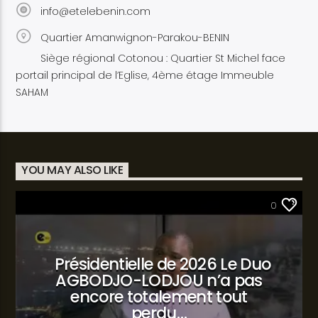
info@etelebenin.com
Quartier Amanwignon-Parakou-BENIN
Siège régional Cotonou : Quartier St Michel face
portail principal de l’Eglise, 4ème étage Immeuble
SAHAM
YOU MAY ALSO LIKE
SANTÉ
0
Présidentielle de 2026 Le Duo
AGBODJO-LODJOU n’a pas
encore totalement tout
perdu…