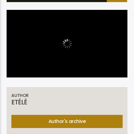
Etele en direct
AUTHOR
ETÉLÉ
Author's archive