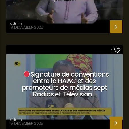
admin
9 DECEMBER 2025
SANTÉ
1
Signature de conventions
entre la HAAC et des
promoteurs de médias sept
Radios et Télévision…
admin
9 DECEMBER 2025