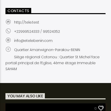
CONTACTS
http://tele.test
+22999524333 / 99524352
info@etelebenin.com
Quartier Amanwignon-Parakou-BENIN
Siège régional Cotonou : Quartier St Michel face
portail principal de l’Eglise, 4ème étage Immeuble
SAHAM
YOU MAY ALSO LIKE
SANTÉ
0