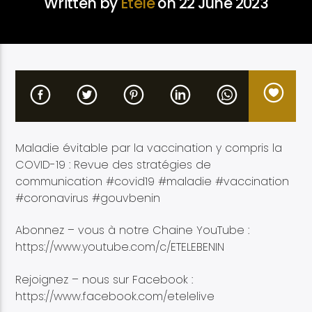
Written by
Etélé
on 22 June 2023
Etele en direct
Maladie évitable par la vaccination y compris la
COVID-19 : Revue des stratégies de
communication #covid19 #maladie #vaccination
#coronavirus #gouvbenin
Abonnez – vous à notre Chaine YouTube :
https://www.youtube.com/c/ETELEBENIN
Rejoignez – nous sur Facebook :
https://www.facebook.com/etelelive