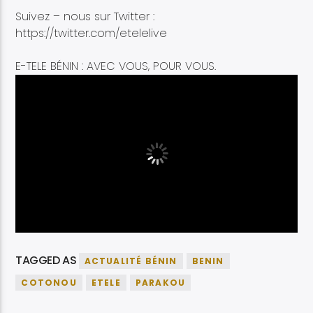
Suivez – nous sur Twitter :
https://twitter.com/etelelive
E-TELE BÉNIN : AVEC VOUS, POUR VOUS.
TAGGED AS
ACTUALITÉ BÉNIN
BENIN
COTONOU
ETELE
PARAKOU