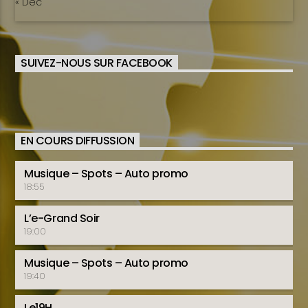
« Dec
SUIVEZ-NOUS SUR FACEBOOK
EN COURS DIFFUSSION
Musique – Spots – Auto promo
18:55
L’e-Grand Soir
19:00
Musique – Spots – Auto promo
19:40
Le19H