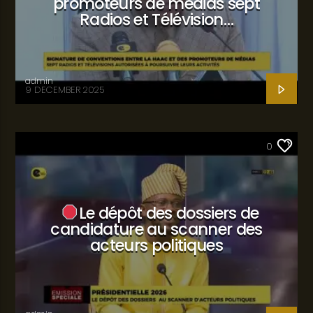
promoteurs de médias sept
Radios et Télévision…
admin
9 DECEMBER 2025
SANTÉ
0
Le dépôt des dossiers de
candidature au scanner des
acteurs politiques