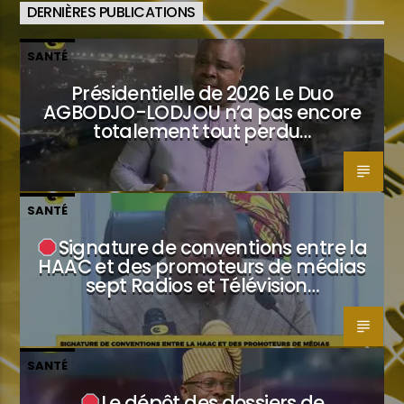
DERNIÈRES PUBLICATIONS
SANTÉ
Présidentielle de 2026 Le Duo
AGBODJO-LODJOU n’a pas encore
totalement tout perdu…
SANTÉ
Signature de conventions entre la
HAAC et des promoteurs de médias
sept Radios et Télévision…
SANTÉ
Le dépôt des dossiers de