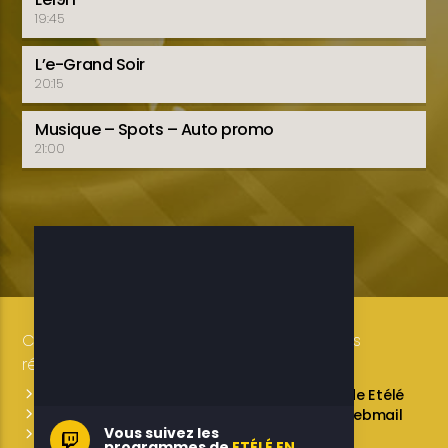
19:45
L’e-Grand Soir
20:15
Musique – Spots – Auto promo
21:00
Copyright 2019-2025 ETELE BENIN Tous droits
réservés / Conception: LUXE CONSULTING
Programmes des émissions
L’équipe de Etélé
Service Commercial
A propos
Webmail
Vous suivez les
Contactez-nous
programmes de
ETÉLÉ EN