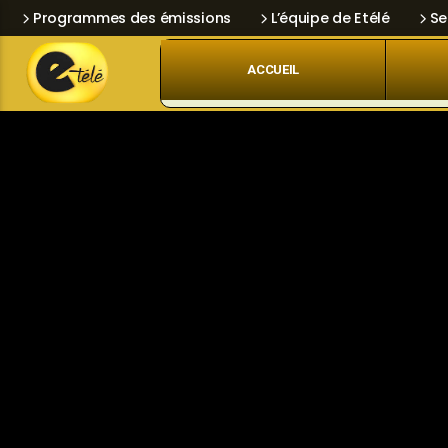
Programmes des émissions
L’équipe de Etélé
Se
ACCUEIL
Skip
Current track
Navigation
Title
Artist