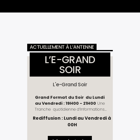
ACTUELLEMENT À L’ANTENNE
L’E-GRAND
SOIR
L'e-Grand Soir
Grand Format du Soir du Lundi
au Vendredi : 19H00 - 21H00
Une
Tranche quotidienne d’Informations,
de Décryptage de l'actualité et de
Rediffusion : Lundi au Vendredi à
divertissement. Une mise à jour des
00H
évènements de la journée. L'e-Grand
Soir, nous vous faisons mieux
comprendre l'actualité !
Rubriques
: