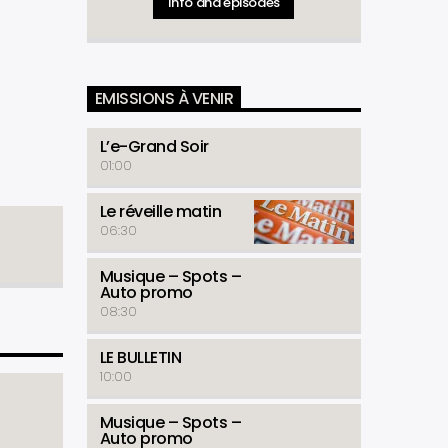
Info and episodes
L'Oeil du Juriste (Lundi, Mercredi -
Vendredi) - l’Oeil du Coach (Mardi et
Jeudi) - Chronique Politique - Instant
Partenaire - le 19H45 - La Tribune
Politique
EMISSIONS À VENIR
L’e-Grand Soir
01:00
Le réveille matin
06:30
Musique – Spots –
Auto promo
08:30
LE BULLETIN
10:00
Musique – Spots –
Auto promo