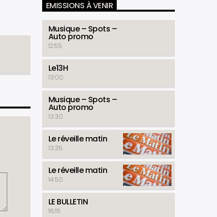
EMISSIONS À VENIR
Musique – Spots –
Auto promo
12:55
Le13H
13:00
Musique – Spots –
Auto promo
13:30
Le réveille matin
13:35
Le réveille matin
14:50
LE BULLETIN
16:15