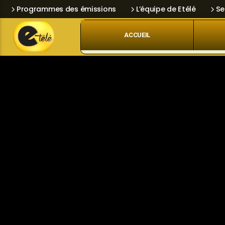
Programmes des émissions
L’équipe de Etélé
Se
ACCUEIL
Skip
Current track
Navigation
Title
Artist