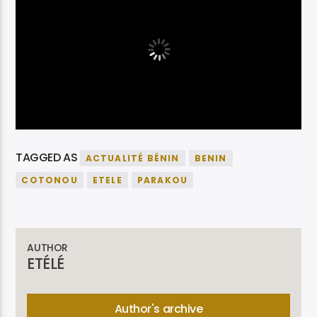
TAGGED AS
ACTUALITÉ BÉNIN
BENIN
COTONOU
ETELE
PARAKOU
AUTHOR
ETÉLÉ
Author's archive