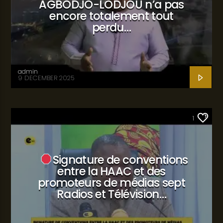
AGBODJO-LODJOU n’a pas
encore totalement tout
perdu…
admin
9 DECEMBER 2025
SANTÉ
1
Signature de conventions
entre la HAAC et des
promoteurs de médias sept
Radios et Télévision…