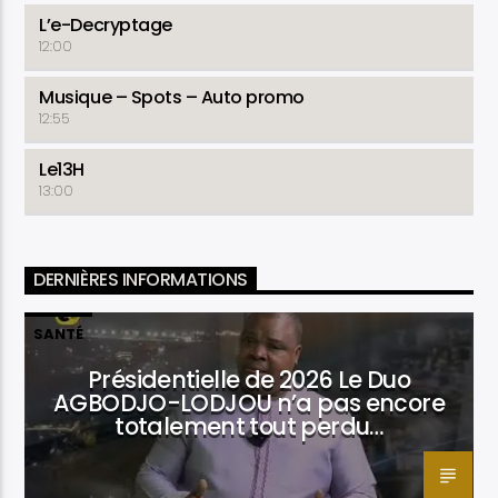
L’e-Decryptage
12:00
Musique – Spots – Auto promo
12:55
Le13H
13:00
DERNIÈRES INFORMATIONS
SANTÉ
Présidentielle de 2026 Le Duo
AGBODJO-LODJOU n’a pas encore
totalement tout perdu…