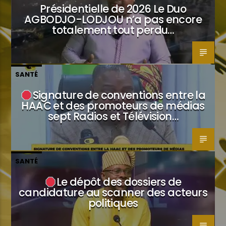
Présidentielle de 2026 Le Duo
AGBODJO-LODJOU n’a pas encore
totalement tout perdu…
SANTÉ
Signature de conventions entre la
HAAC et des promoteurs de médias
sept Radios et Télévision…
SANTÉ
Le dépôt des dossiers de
candidature au scanner des acteurs
politiques