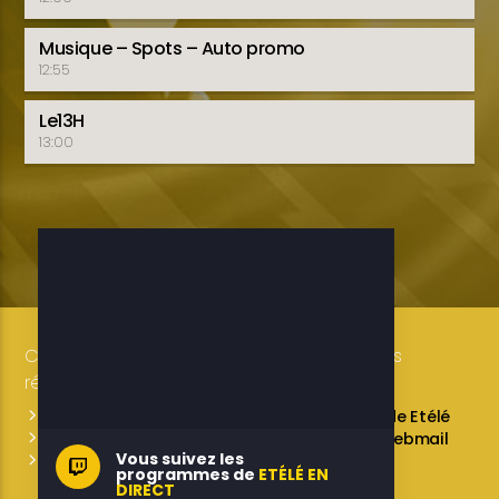
Musique – Spots – Auto promo
12:55
Le13H
13:00
Copyright 2019-2025 ETELE BENIN Tous droits
réservés / Conception: LUXE CONSULTING
Programmes des émissions
L’équipe de Etélé
Service Commercial
A propos
Webmail
Vous suivez les
Contactez-nous
programmes de
ETÉLÉ EN
DIRECT