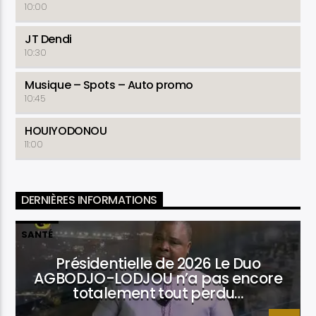
10:00
JT Dendi
10:30
Musique – Spots – Auto promo
10:45
HOUIYODONOU
11:00
DERNIÈRES INFORMATIONS
SANTÉ
Présidentielle de 2026 Le Duo
AGBODJO-LODJOU n’a pas encore
totalement tout perdu…