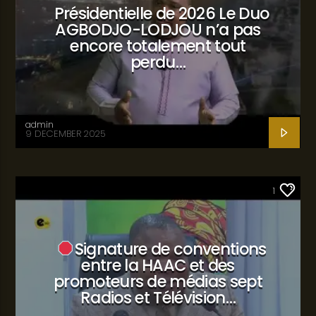
Présidentielle de 2026 Le Duo
AGBODJO-LODJOU n’a pas
encore totalement tout
perdu…
admin
9 DECEMBER 2025
SANTÉ
1
Signature de conventions
entre la HAAC et des
promoteurs de médias sept
Radios et Télévision…