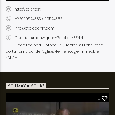
http://tele.test
+22999524333 / 99524352
info@etelebenin.com
Quartier Amanwignon-Parakou-BENIN
Siège régional Cotonou : Quartier St Michel face
portail principal de l’Eglise, 4ème étage Immeuble
SAHAM
YOU MAY ALSO LIKE
SANTÉ
0