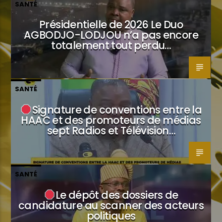
SANTÉ
Présidentielle de 2026 Le Duo
AGBODJO-LODJOU n’a pas encore
totalement tout perdu…
SANTÉ
Signature de conventions entre la
HAAC et des promoteurs de médias
sept Radios et Télévision…
SANTÉ
Le dépôt des dossiers de
candidature au scanner des acteurs
politiques