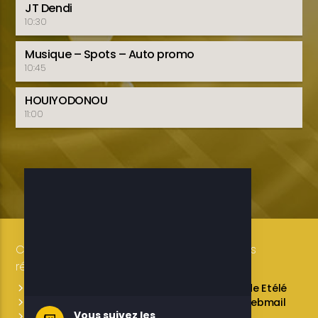
JT Dendi
10:30
Musique – Spots – Auto promo
10:45
HOUIYODONOU
11:00
Copyright 2019-2025 ETELE BENIN Tous droits
réservés / Conception: LUXE CONSULTING
Programmes des émissions
L’équipe de Etélé
Service Commercial
A propos
Webmail
Vous suivez les
Contactez-nous