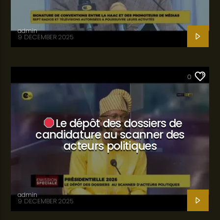
admin
9 DECEMBER 2025
SANTÉ
0
Le dépôt des dossiers de
candidature au scanner des
acteurs politiques
admin
9 DECEMBER 2025