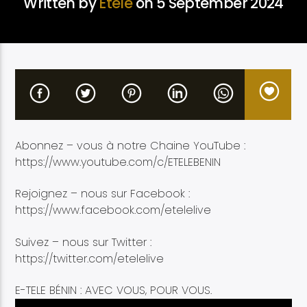
Written by
Etélé
on 5 September 2024
Etele en direct
Abonnez – vous à notre Chaine YouTube :
https://www.youtube.com/c/ETELEBENIN
Rejoignez – nous sur Facebook :
https://www.facebook.com/etelelive
Suivez – nous sur Twitter :
https://twitter.com/etelelive
E-TELE BÉNIN : AVEC VOUS, POUR VOUS.