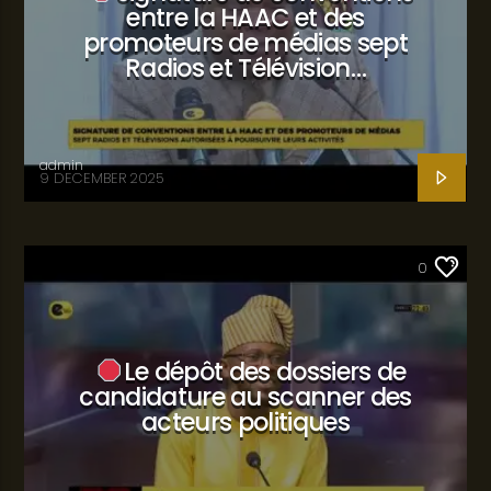
entre la HAAC et des
promoteurs de médias sept
Radios et Télévision…
admin
9 DECEMBER 2025
SANTÉ
0
Le dépôt des dossiers de
candidature au scanner des
acteurs politiques