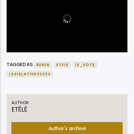
TAGGED AS
BENIN
ETELE
LE_VOTE
LEGISLATIVES2023
AUTHOR
ETÉLÉ
Author's archive