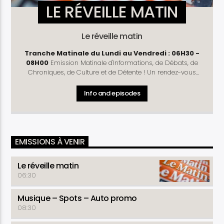
LE RÉVEILLE MATIN
Le réveille matin
Tranche Matinale du Lundi au Vendredi : 06H30 -
08H00
Emission Matinale d'Informations, de Débats, de
Chroniques, de Culture et de Détente ! Un rendez-vous
complet pour vous préparer à mieux débuter la journée !
Rubriques
: Télé D'Hier - Météo - Horoscope - Prénom
Info and episodes
du Jour - Culture Découverte - Journal - La Une du
Matinal - Causerie - Chronique Politique (Lundi et Jeudi) -
Commentaire de la Rédaction -Chronique Economique
(Mardi) - Arrêt sur Info (Lundi , Mercredi et Vendredi) -
Santé ( Mardi et Jeudi )- La Revue du Matinal (Vendredi) -
EMISSIONS À VENIR
Astuce Conso - Détente
Le réveille matin
06:30
Musique – Spots – Auto promo
08:30