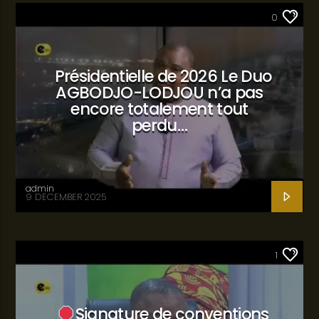
SANTÉ
0
Présidentielle de 2026 Le Duo
AGBODJO-LODJOU n’a pas
encore totalement tout
perdu…
admin
9 DECEMBER 2025
SANTÉ
1
Signature de conventions