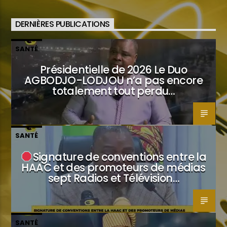
DERNIÈRES PUBLICATIONS
SANTÉ
Présidentielle de 2026 Le Duo
AGBODJO-LODJOU n’a pas encore
totalement tout perdu…
SANTÉ
Signature de conventions entre la
HAAC et des promoteurs de médias
sept Radios et Télévision…
SANTÉ