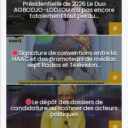
Présidentielle de 2026 Le Duo
AGBODJO-LODJOU n’a pas encore
totalement tout perdu…
SANTÉ
Signature de conventions entre la
HAAC et des promoteurs de médias
sept Radios et Télévision…
SANTÉ
Le dépôt des dossiers de
candidature au scanner des acteurs
politiques