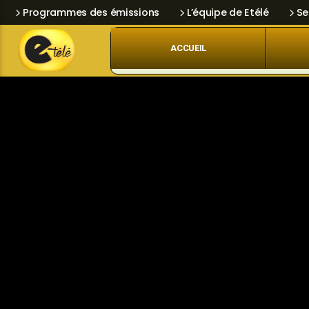
Programmes des émissions
L’équipe de Etélé
Se
ACCUEIL
Skip
Current track
Navigation
Title
Artist