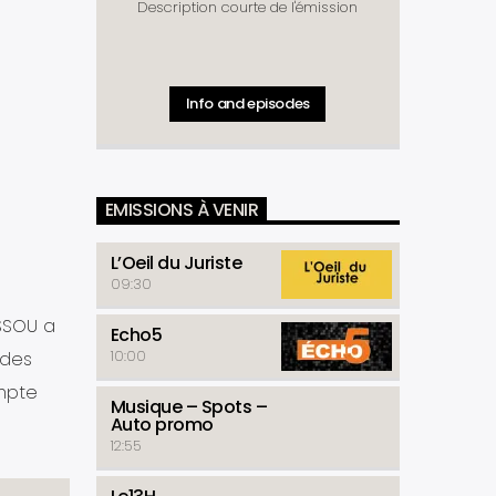
Description courte de l'émission
Info and episodes
EMISSIONS À VENIR
L’Oeil du Juriste
09:30
SSOU a
Echo5
10:00
 des
mpte
Musique – Spots –
Auto promo
12:55