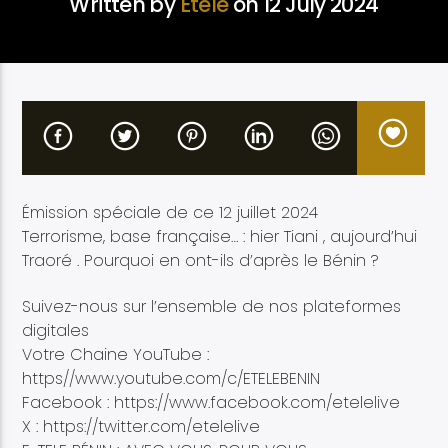
Written by
Etélé
on 12 July 2024
Etele en direct
Émission spéciale de ce 12 juillet 2024
Terrorisme, base française… : hier Tiani , aujourd’hui
Traoré . Pourquoi en ont-ils d’après le Bénin ?
Suivez-nous sur l’ensemble de nos plateformes
digitales
Votre Chaine YouTube :
https//www.youtube.com/c/ETELEBENIN
Facebook : https://www.facebook.com/etelelive
X : https://twitter.com/etelelive