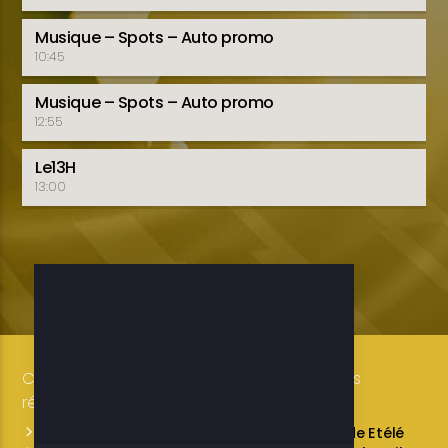
Musique – Spots – Auto promo
10:45
Musique – Spots – Auto promo
12:55
Le13H
13:00
Copyright 2019-2025 ETELE BENIN Tous droits
réservés / Conception: LUXE CONSULTING
Programmes des émissions
L’équipe de Etélé