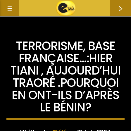
ACTUALITÉ
TERRORISME, BASE
FRANÇAISE…:HIER
TIANI , AUJOURD’HUI
TRAORÉ .POURQUOI
EN ONT-ILS D’APRÈS
LE BÉNIN?
Current track
Title
Artist