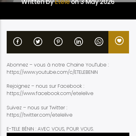
Written by
Etélé
on 3 May 2026
Etele en direct
Abonnez – vous à notre Chaine YouTube :
https://www.youtube.com/c/ETELEBENIN
Rejoignez – nous sur Facebook :
https://www.facebook.com/etelelive
Suivez – nous sur Twitter :
https://twitter.com/etelelive
E-TELE BÉNIN : AVEC VOUS, POUR VOUS.