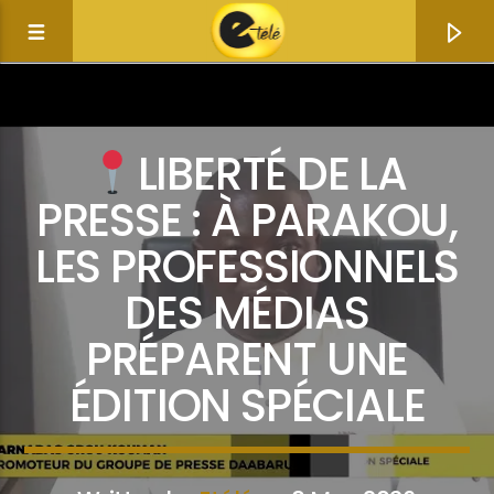
LIBERTÉ DE LA
PRESSE : À PARAKOU,
LES PROFESSIONNELS
DES MÉDIAS
PRÉPARENT UNE
ÉDITION SPÉCIALE
Current track
Title
Artist