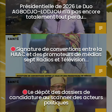
Présidentielle de 2026 Le Duo
AGBODJO-LODJOU n’a pas encore
totalement tout perdu…
SANTÉ
Signature de conventions entre la
HAAC et des promoteurs de médias
sept Radios et Télévision…
SANTÉ
Le dépôt des dossiers de
candidature au scanner des acteurs
politiques