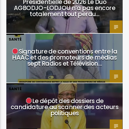
Présidentielle de 2026 Le Duo
AGBODJO-LODJOU n’a pas encore
totalement tout perdu…
SANTÉ
Signature de conventions entre la
HAAC et des promoteurs de médias
sept Radios et Télévision…
SANTÉ
Le dépôt des dossiers de
candidature au scanner des acteurs
politiques