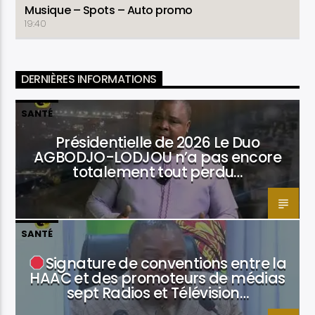
Musique – Spots – Auto promo
19:40
DERNIÈRES INFORMATIONS
SANTÉ
Présidentielle de 2026 Le Duo
AGBODJO-LODJOU n’a pas encore
totalement tout perdu…
SANTÉ
Signature de conventions entre la
HAAC et des promoteurs de médias
sept Radios et Télévision…