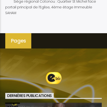
Siège régional Cotonou : Quartier St Michel face
portail principal de l’Eglise, 4ème étage Immeuble
SAHAM
Pages
DERNIÈRES PUBLICATIONS