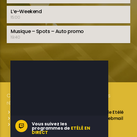
L’e-Weekend
15:00
Musique – Spots – Auto promo
19:40
Copyright 2019-2025 ETELE BENIN Tous droits
réservés / Conception: LUXE CONSULTING
Programmes des émissions
L’équipe de Etélé
Service Commercial
A propos
Webmail
Vous suivez les
Contactez-nous
programmes de
ETÉLÉ EN
DIRECT