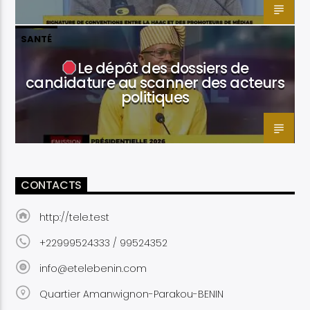
SANTÉ
Le dépôt des dossiers de
candidature au scanner des acteurs
politiques
CONTACTS
http://tele.test
+22999524333 / 99524352
info@etelebenin.com
Quartier Amanwignon-Parakou-BENIN