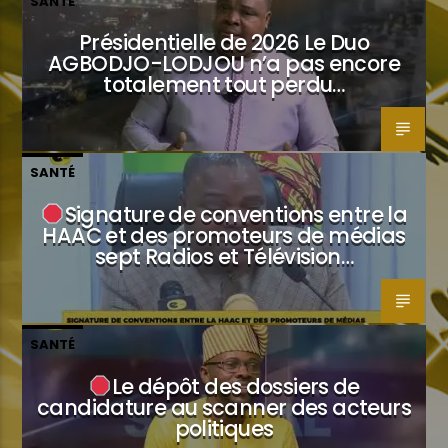
SANTÉ
Présidentielle de 2026 Le Duo
AGBODJO-LODJOU n’a pas encore
totalement tout perdu…
SANTÉ
Signature de conventions entre la
HAAC et des promoteurs de médias
sept Radios et Télévision…
SANTÉ
Le dépôt des dossiers de
candidature au scanner des acteurs
politiques