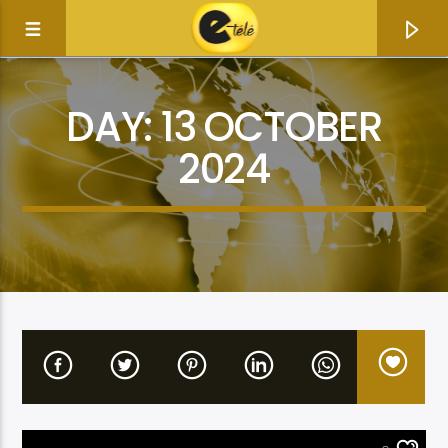
DAY:
13 OCTOBER
2024
Current track
Title
Artist