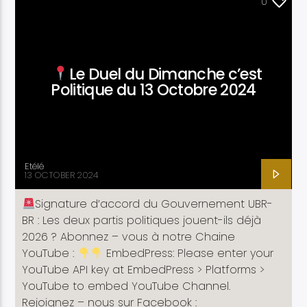
ACTUALITÉ
0
Le Duel du Dimanche c’est
Politique du 13 Octobre 2024
Etele en direct
Etélé
13 OCTOBER 2024
Signature d’accord du Gouvernement UBR-
BR : Les deux partis politiques jouent-ils déjà
2026 ? Abonnez – vous à notre Chaine
YouTube :
EmbedPress: Please enter your
YouTube API key at EmbedPress > Platforms >
YouTube to embed YouTube Channel.
Rejoignez – nous sur Facebook :