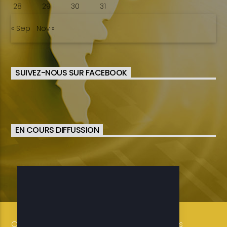
28
29
30
31
« Sep
Nov »
SUIVEZ-NOUS SUR FACEBOOK
EN COURS DIFFUSSION
Copyright 2019-2025 ETELE BENIN Tous droits