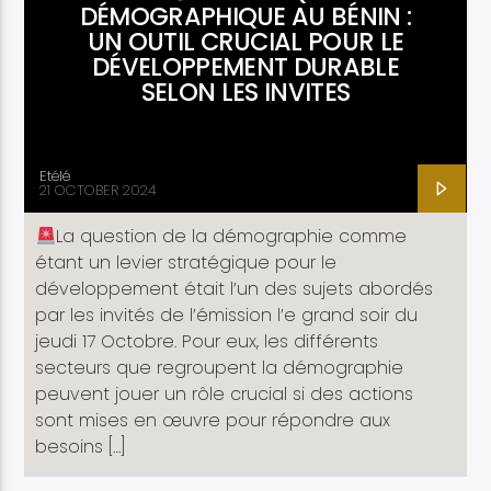
DÉMOGRAPHIQUE AU BÉNIN :
UN OUTIL CRUCIAL POUR LE
DÉVELOPPEMENT DURABLE
SELON LES INVITES
Etélé
21 OCTOBER 2024
La question de la démographie comme
étant un levier stratégique pour le
développement était l’un des sujets abordés
par les invités de l’émission l’e grand soir du
jeudi 17 Octobre. Pour eux, les différents
secteurs que regroupent la démographie
peuvent jouer un rôle crucial si des actions
sont mises en œuvre pour répondre aux
besoins […]