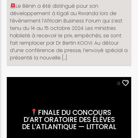
Le Bénin a été distingué pour son
développement à Kigali au Rwanda lors de
l’évènement l’Africain Business Forum qui s’est
tenu du 14 au 15 octobre 2024. Les ministres
habileté à recevoir le prix, empêchés, se sont
fait remplacer par Dr Bertin KOOVI. Au détour
d’une conférence de presse, l’envoyé spécial a
présenté la nouvelle […]
ACTUALITÉ
0
FINALE DU CONCOURS
D’ART ORATOIRE DES ÉLÈVES
DE L’ATLANTIQUE — LITTORAL