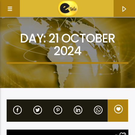
DAY:
21 OCTOBER
2024
Current track
Title
Artist