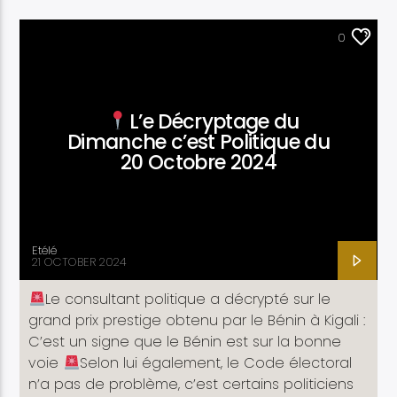
ACTUALITÉ
0
L’e Décryptage du
Dimanche c’est Politique du
20 Octobre 2024
Etélé
21 OCTOBER 2024
Le consultant politique a décrypté sur le
grand prix prestige obtenu par le Bénin à Kigali :
C’est un signe que le Bénin est sur la bonne
voie
Selon lui également, le Code électoral
n’a pas de problème, c’est certains politiciens