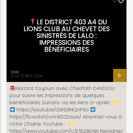
ACTUALITÉ
0
LE DISTRICT 403 A4 DU
LIONS CLUB AU CHEVET DES
SINISTRÉS DE LALO :
Etele en direct
IMPRESSIONS DES
BÉNÉFICIAIRES
Etélé
21 OCTOBER 2024
Restons toujours avec Cherifath DANSSOU
pour suivre les impressions de quelques
bénéficiaires. Suivons via les liens ci-après
https://youtu.be/Q9N284QnP9c
https://fb.watch/vmnKD22auw/ Abonnez-vous à
notre Chaine YouTube :
https://www.youtube.com/c/ETELEBENIN Rejoignez