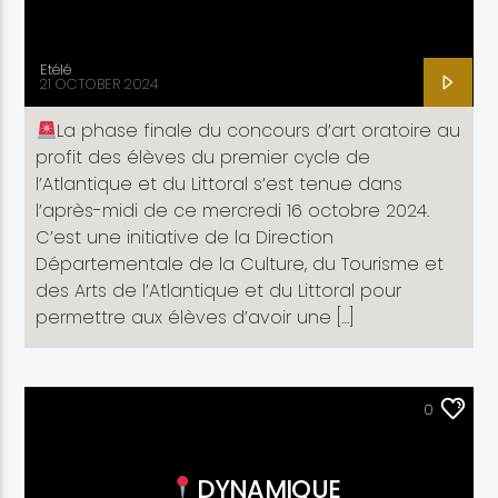
Etélé
21 OCTOBER 2024
La phase finale du concours d’art oratoire au
profit des élèves du premier cycle de
l’Atlantique et du Littoral s’est tenue dans
l’après-midi de ce mercredi 16 octobre 2024.
C’est une initiative de la Direction
Départementale de la Culture, du Tourisme et
des Arts de l’Atlantique et du Littoral pour
permettre aux élèves d’avoir une […]
ACTUALITÉ
0
DYNAMIQUE