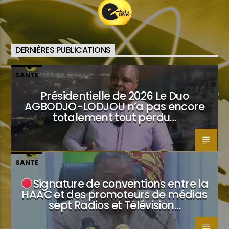
DERNIÈRES PUBLICATIONS
SANTÉ
Présidentielle de 2026 Le Duo
AGBODJO-LODJOU n’a pas encore
totalement tout perdu…
SANTÉ
Signature de conventions entre la
HAAC et des promoteurs de médias
sept Radios et Télévision…