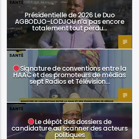
SANTÉ
Présidentielle de 2026 Le Duo
AGBODJO-LODJOU n’a pas encore
totalement tout perdu…
SANTÉ
Signature de conventions entre la
HAAC et des promoteurs de médias
sept Radios et Télévision…
SANTÉ
Le dépôt des dossiers de
candidature au scanner des acteurs
politiques