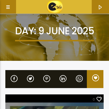
DAY:
9 JUNE 2025
Current track
Title
ACTUALITÉ
0
Artist