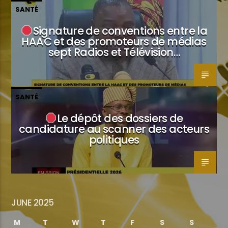
SANTÉ
Signature de conventions entre la
HAAC et des promoteurs de médias
sept Radios et Télévision…
SANTÉ
Le dépôt des dossiers de
candidature au scanner des acteurs
politiques
JUNE 2025
M
T
W
T
F
S
S