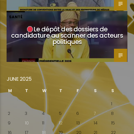
SANTÉ
Le dépôt des dossiers de
candidature au scanner des acteurs
politiques
JUNE 2025
M
T
W
T
F
S
S
1
2
3
4
5
6
7
8
9
10
11
12
13
14
15
16
17
18
19
20
21
22