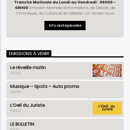
Tranche Matinale du Lundi au Vendredi : 06H30 -
08H00
Emission Matinale d'Informations, de Débats, de
Chroniques, de Culture et de Détente ! Un rendez-vous
complet pour vous préparer à mieux débuter la journée !
Rubriques
: Télé D'Hier - Météo - Horoscope - Prénom
Info and episodes
du Jour - Culture Découverte - Journal - La Une du
Matinal - Causerie - Chronique Politique (Lundi et Jeudi) -
Commentaire de la Rédaction -Chronique Economique
(Mardi) - Arrêt sur Info (Lundi , Mercredi et Vendredi) -
Santé ( Mardi et Jeudi )- La Revue du Matinal (Vendredi) -
EMISSIONS À VENIR
Astuce Conso - Détente
Le réveille matin
06:30
Musique – Spots – Auto promo
08:30
L’Oeil du Juriste
09:00
LE BULLETIN
10:00