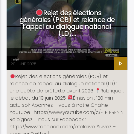
Rejet des élections
générales (PCB) et relance de
l’appel au dialogue national
(LD)…
Etele en direct
Etélé
20 JUNE 2025
Rejet des élections générales (PCB) et
relance de l’appel au dialogue national (LD) :
une quête de prétexte avant 2026
Rubrique :
le débat du 19 juin 2025
Émission : 120 min
actu soir Abonnez – vous à notre Chaine
YouTube : https://www.youtube.com/c/ETELEBENIN
Rejoignez – nous sur Facebook :
https://www.facebook.com/etelelive Suivez –
nous sur Twitter […]