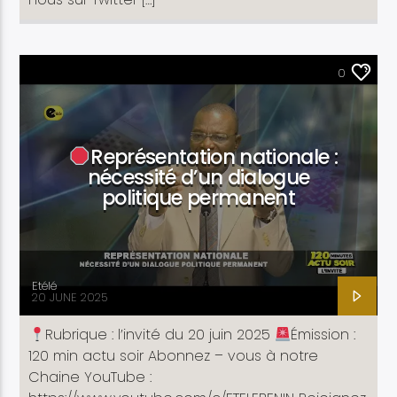
ACTUALITÉ
0
Représentation nationale :
nécessité d’un dialogue
politique permanent
Etélé
20 JUNE 2025
Rubrique : l’invité du 20 juin 2025
Émission :
120 min actu soir Abonnez – vous à notre
Chaine YouTube :