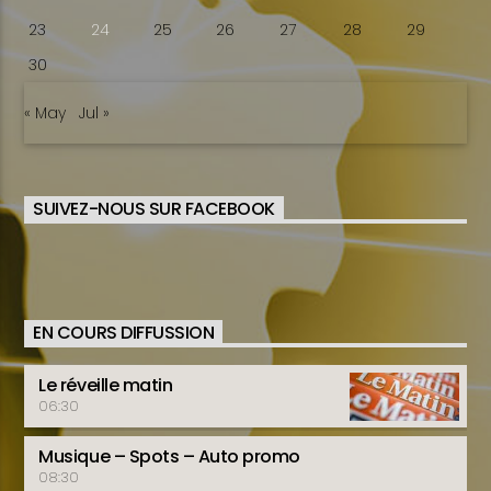
23
24
25
26
27
28
29
30
« May
Jul »
SUIVEZ-NOUS SUR FACEBOOK
EN COURS DIFFUSSION
Le réveille matin
06:30
Musique – Spots – Auto promo
08:30