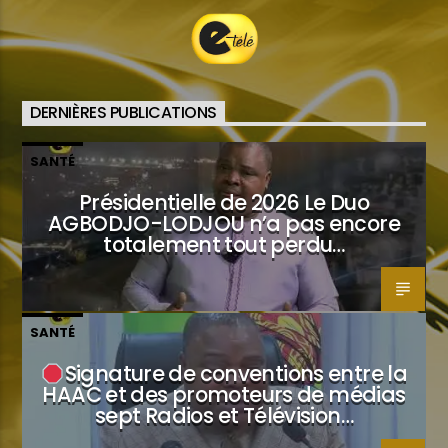
DERNIÈRES PUBLICATIONS
SANTÉ
Présidentielle de 2026 Le Duo
AGBODJO-LODJOU n’a pas encore
totalement tout perdu…
SANTÉ
Signature de conventions entre la
HAAC et des promoteurs de médias
sept Radios et Télévision…