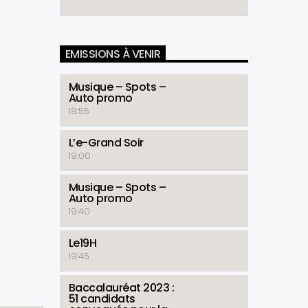
EMISSIONS À VENIR
Musique – Spots –
Auto promo
18:55
L’e-Grand Soir
19:00
Musique – Spots –
Auto promo
19:40
Le19H
19:45
Baccalauréat 2023 :
51 candidats