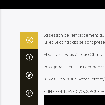
La session de remplacement du 
juillet. 51 candidats se sont pré
Abonnez – vous à notre Chaine Y
Rejoignez – nous sur Facebook :
Suivez – nous sur Twitter : https:/
E-TELE BÉNIN : AVEC VOUS, POUR V