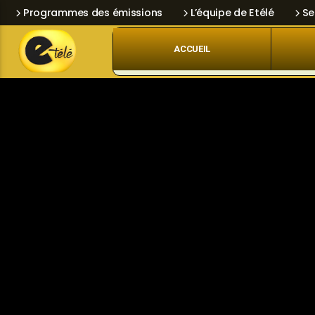
Programmes des émissions
L’équipe de Etélé
Se
ACCUEIL
Skip
Current track
Navigation
Title
Artist