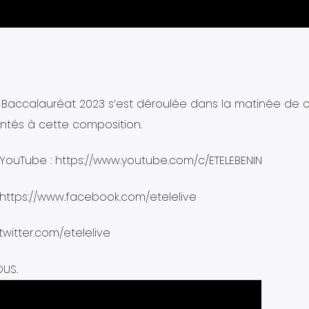
Baccalauréat 2023 s’est déroulée dans la matinée de c
sentés à cette composition.
ouTube : https://www.youtube.com/c/ETELEBENIN
 https://www.facebook.com/etelelive
/twitter.com/etelelive
OUS.