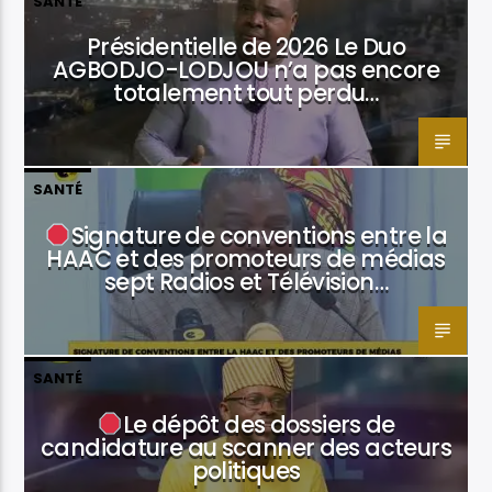
SANTÉ
Présidentielle de 2026 Le Duo
AGBODJO-LODJOU n’a pas encore
totalement tout perdu…
SANTÉ
Signature de conventions entre la
HAAC et des promoteurs de médias
sept Radios et Télévision…
SANTÉ
Le dépôt des dossiers de
candidature au scanner des acteurs
politiques