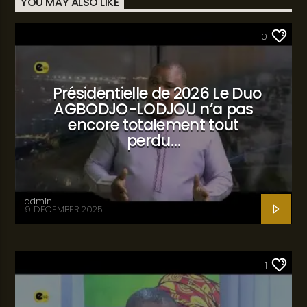
YOU MAY ALSO LIKE
SANTÉ
0
Présidentielle de 2026 Le Duo
AGBODJO-LODJOU n’a pas
encore totalement tout
perdu…
admin
9 DECEMBER 2025
SANTÉ
1