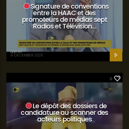
Signature de conventions
entre la HAAC et des
promoteurs de médias sept
Radios et Télévision…
admin
9 DECEMBER 2025
SANTÉ
0
Le dépôt des dossiers de
candidature au scanner des
acteurs politiques