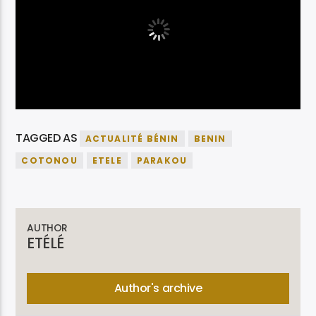
TAGGED AS
ACTUALITÉ BÉNIN
BENIN
COTONOU
ETELE
PARAKOU
AUTHOR
ETÉLÉ
Author's archive