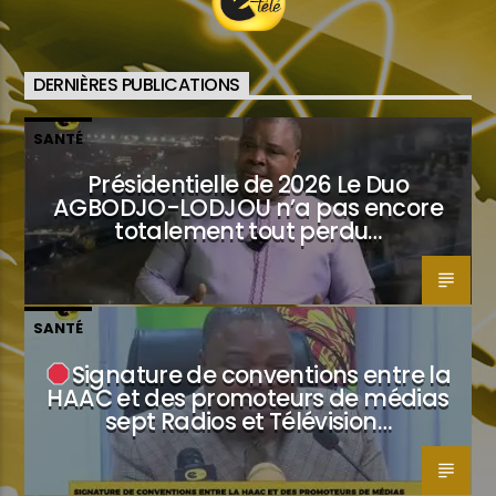
DERNIÈRES PUBLICATIONS
SANTÉ
Présidentielle de 2026 Le Duo
AGBODJO-LODJOU n’a pas encore
totalement tout perdu…
SANTÉ
Signature de conventions entre la
HAAC et des promoteurs de médias
sept Radios et Télévision…